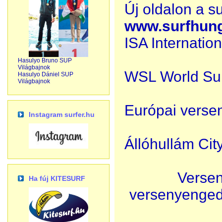
Új oldalon a s
www.surfhung
ISA Internatio
Hasulyo Bruno SUP
Világbajnok
WSL World Su
Hasulyo Dániel SUP
Világbajnok
Európai verse
Instagram surfer.hu
Állóhullám Ci
Verse
Ha fúj KITESURF
versenyenged