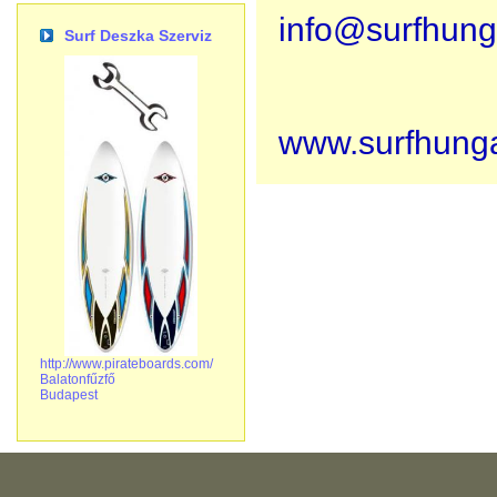
info@surfhung
Surf Deszka Szerviz
www.surfhunga
http://www.pirateboards.com/
Balatonfűzfő
Budapest