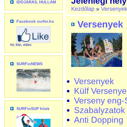
Jelenlegi hely
IDŐJÁRÁS, HULLÁM
Kezdőlap
»
Versenye
Facebook surfer.hu
Versenyek
hir, foto, video
SURFinNEWS
Versenyek
Külf Versenye
Verseny eng-
Szabalyzatok
SURFinSUP hírek
Anti Dopping