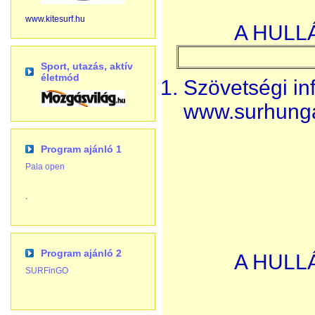
www.kitesurf.hu
A HULL
Sport, utazás, aktív
életmód
Szövetségi in
www.surhung
Program ajánló 1
Pala open
.
Program ajánló 2
A HULL
SURFinGO