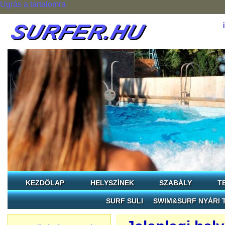
Ugrás a tartalomra
KEZDŐLAP
HELYSZÍNEK
SZABÁLY
T
SURF SULI
SWIM&SURF NYÁRI 