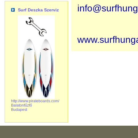
info@surfhung
Surf Deszka Szerviz
www.surfhunga
http://www.pirateboards.com/
Balatonfűzfő
Budapest