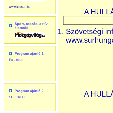
www.kitesurf.hu
A HULL
Sport, utazás, aktív
életmód
Szövetségi in
www.surhung
Program ajánló 1
Pala open
.
Program ajánló 2
A HULL
SURFinGO