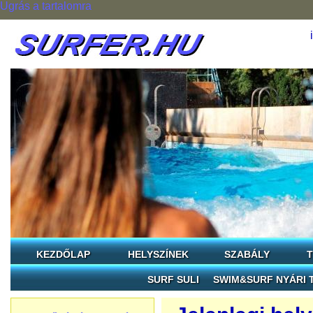
Ugrás a tartalomra
KEZDŐLAP
HELYSZÍNEK
SZABÁLY
T
SURF SULI
SWIM&SURF NYÁRI 