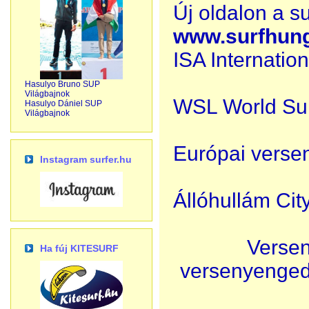
Új oldalon a s
www.surfhung
ISA Internatio
Hasulyo Bruno SUP
Világbajnok
WSL World Su
Hasulyo Dániel SUP
Világbajnok
Európai verse
Instagram surfer.hu
Állóhullám Ci
Verse
Ha fúj KITESURF
versenyenged