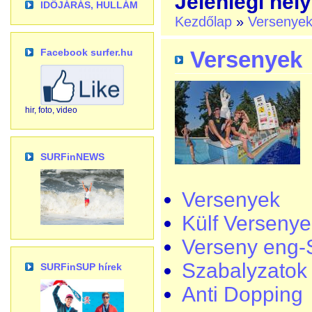
Jelenlegi hely
IDŐJÁRÁS, HULLÁM
Kezdőlap
»
Versenye
Facebook surfer.hu
Versenyek
hir, foto, video
SURFinNEWS
Versenyek
Külf Versenye
Verseny eng-
Szabalyzatok
SURFinSUP hírek
Anti Dopping