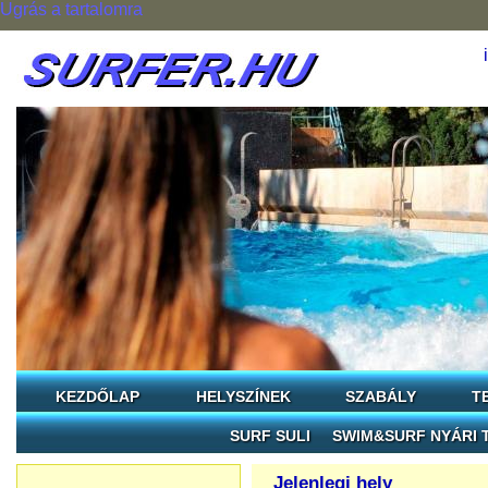
Ugrás a tartalomra
KEZDŐLAP
HELYSZÍNEK
SZABÁLY
T
SURF SULI
SWIM&SURF NYÁRI 
Jelenlegi hely